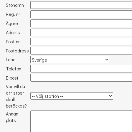
Stonamn
Reg. nr
Ägare
Adress
Post nr
Postadress
Land
Telefon
E-post
Var vill du
att stoet
skall
betäckas?
Annan
plats