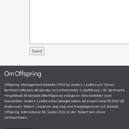
Send
Om Offspring
Offspring Management bildades 1995 av Anders Lindfors och Tomas
Bertmark eftersom de tjänster och erfarenheter vi skaffat oss i KG Bertmarks
Hingstdepå AB började efterfrågas av många av våra kontakter inom
travvärlden. Anders Lindfors drev bolaget vidare på ensam hand till 2020 då
Anders och Robert Lindström slog ihop sina hingstagenturer och bildade
Offspring International AB. Sedan 2022 är det Robert som driver
verksamheten.