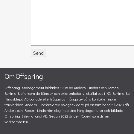
Send
Om Offspring
Offspring Management bildades 1995 av Anders Lindfors och Tomas
Bertmark eftersom de tjänster och erfarenheter vi skaffat oss i KG Bertmarks
Hingstdepå AB började efterfrågas av många av våra kontakter inom
travvärlden. Anders Lindfors drev bolaget vidare på ensam hand till 2020 då
Anders och Robert Lindström slog ihop sina hingstagenturer och bildade
Offspring International AB. Sedan 2022 är det Robert som driver
verksamheten.