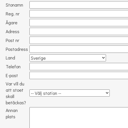
Stonamn
Reg. nr
Ägare
Adress
Post nr
Postadress
Land
Telefon
E-post
Var vill du
att stoet
skall
betäckas?
Annan
plats